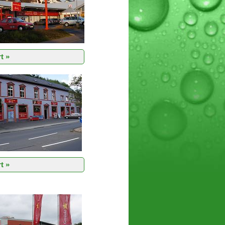
t »
t »