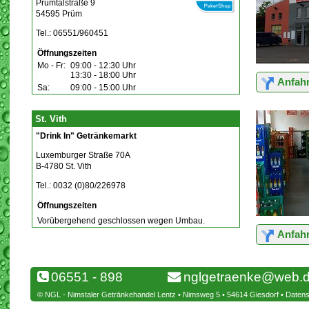
Prümtalstraße 9
54595 Prüm
Tel.: 06551/960451
Öffnungszeiten
Mo - Fr:
09:00 - 12:30 Uhr
13:30 - 18:00 Uhr
Anfahr
Sa:
09:00 - 15:00 Uhr
St. Vith
"Drink In" Getränkemarkt
Luxemburger Straße 70A
B-4780 St. Vith
Tel.: 0032 (0)80/226978
Öffnungszeiten
Vorübergehend geschlossen wegen Umbau.
Anfahr
06551 - 898
nglgetraenke@web.
© NGL - Nimstaler Getränkehandel Lentz • Nimsweg 5 • 54614 Giesdorf •
Datens