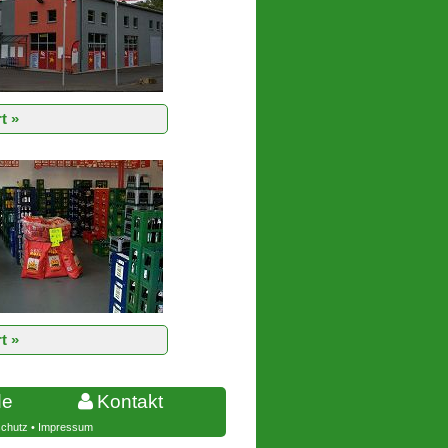
t »
t »
de
Kontakt
chutz
•
Impressum